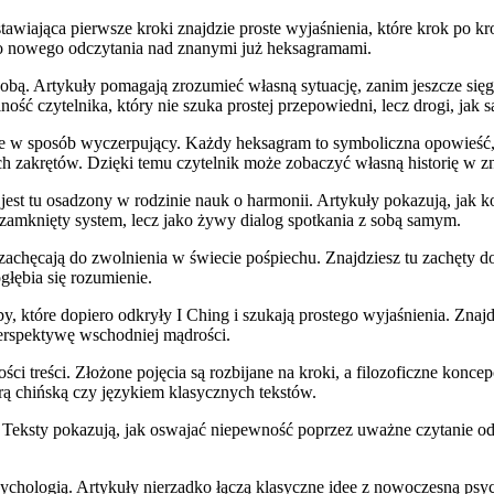
awiająca pierwsze kroki znajdzie proste wyjaśnienia, które krok po kr
do nowego odczytania nad znanymi już heksagramami.
obą. Artykuły pomagają zrozumieć własną sytuację, zanim jeszcze sięg
ność czytelnika, który nie szuka prostej przepowiedni, lecz drogi, jak 
e w sposób wyczerpujący. Każdy heksagram to symboliczna opowieść, a
 zakrętów. Dzięki temu czytelnik może zobaczyć własną historię w z
g jest tu osadzony w rodzinie nauk o harmonii. Artykuły pokazują, jak 
o zamknięty system, lecz jako żywy dialog spotkania z sobą samym.
 zachęcają do zwolnienia w świecie pośpiechu. Znajdziesz tu zachęty d
łębia się rozumienie.
, które dopiero odkryły I Ching i szukają prostego wyjaśnienia. Znajdą
erspektywę wschodniej mądrości.
 treści. Złożone pojęcia są rozbijane na kroki, a filozoficzne koncepcj
urą chińską czy językiem klasycznych tekstów.
. Teksty pokazują, jak oswajać niepewność poprzez uważne czytanie odp
ychologią. Artykuły nierzadko łączą klasyczne idee z nowoczesną psy