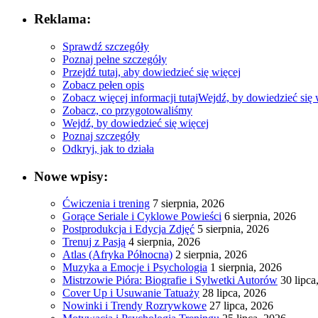
Reklama:
Sprawdź szczegóły
Poznaj pełne szczegóły
Przejdź tutaj, aby dowiedzieć się więcej
Zobacz pełen opis
Zobacz więcej informacji tutaj
Wejdź, by dowiedzieć się 
Zobacz, co przygotowaliśmy
Wejdź, by dowiedzieć się więcej
Poznaj szczegóły
Odkryj, jak to działa
Nowe wpisy:
Ćwiczenia i trening
7 sierpnia, 2026
Gorące Seriale i Cyklowe Powieści
6 sierpnia, 2026
Postprodukcja i Edycja Zdjęć
5 sierpnia, 2026
Trenuj z Pasją
4 sierpnia, 2026
Atlas (Afryka Północna)
2 sierpnia, 2026
Muzyka a Emocje i Psychologia
1 sierpnia, 2026
Mistrzowie Pióra: Biografie i Sylwetki Autorów
30 lipca
Cover Up i Usuwanie Tatuaży
28 lipca, 2026
Nowinki i Trendy Rozrywkowe
27 lipca, 2026